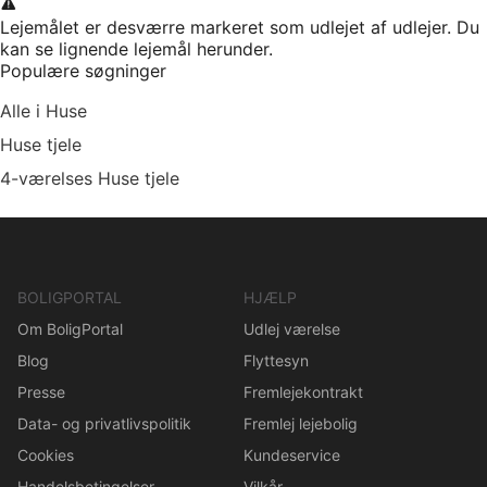
Lejemålet er desværre markeret som udlejet af udlejer. Du
kan se lignende lejemål herunder.
Populære søgninger
Alle i Huse
Huse tjele
4-værelses Huse tjele
BOLIGPORTAL
HJÆLP
Om BoligPortal
Udlej værelse
Blog
Flyttesyn
Presse
Fremlejekontrakt
Data- og privatlivspolitik
Fremlej lejebolig
Cookies
Kundeservice
Handelsbetingelser
Vilkår