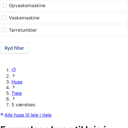
Opvaskemaskine
Vaskemaskine
Tørretumbler
Ryd filter
Huse
Tjele
5 værelses
Alle huse til leje i tjele