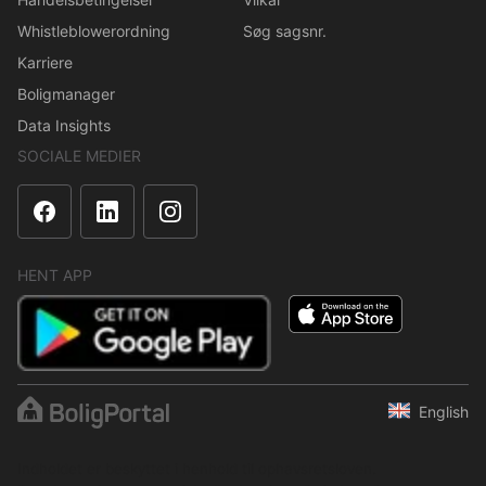
Whistleblowerordning
Søg sagsnr.
Karriere
Boligmanager
Data Insights
SOCIALE MEDIER
HENT APP
English
Indholdet er beskyttet i henhold til ophavsretsloven.