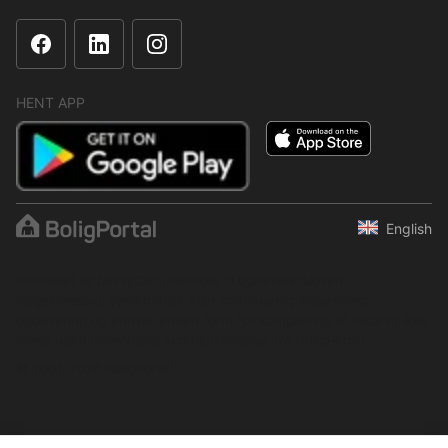
HENT APP
English
Indholdet er beskyttet i henhold til ophavsretsloven.
Regelmæssig, systematisk eller kontinuerlig indsamling,
opbevaring og enhver anden form for kompilering af data er ikke
tilladt uden udtrykkelig skriftlig tilladelse fra BoligPortal.
© 2001–2026 BoligPortal