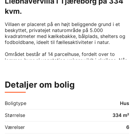
Liebhavervilla i Tjæreborg på 334
kvm.
Villaen er placeret på en højt beliggende grund i et 
beskyttet, privatejet naturområde på 5.000 
kvadratmeter med kælkebakke, bålplads, shelters og 
fodboldbane, ideelt til fællesaktiviteter i natur.

Området består af 14 parcelhuse, fordelt over to 
lommer, hvor al vegetation vokser vildt i skellene. Når 
man kører ind ad grusvejen er det nærmest som at 
køre ind i et lille skovområde og for enden af den 
grusbelagte indkørsel, der hører til nummer 18, kan 
Detaljer om bolig
man enten gå direkte ind i huset via kælderdøren eller 
tage den naturligt anlagte trappe op til hoveddøren og 
bagindgangen.

Boligtype
Hus
Huset på 334 kvadratmeter, byder på to etager med 
244 kvm. bolig, samt en stor kælder på 90 kvm. I 
Størrelse
334 m²
stueetagen er der to børneværelser med adgang til 
terrassen, et ekstra værelse, badeværelse, køkken-
Værelser
6
alrum med pejseindsats og udgang til terrasse, et 