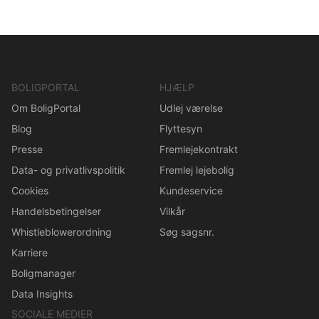
BOLIGPORTAL
HJÆLP
Om BoligPortal
Udlej værelse
Blog
Flyttesyn
Presse
Fremlejekontrakt
Data- og privatlivspolitik
Fremlej lejebolig
Cookies
Kundeservice
Handelsbetingelser
Vilkår
Whistleblowerordning
Søg sagsnr.
Karriere
Boligmanager
Data Insights
SOCIALE MEDIER