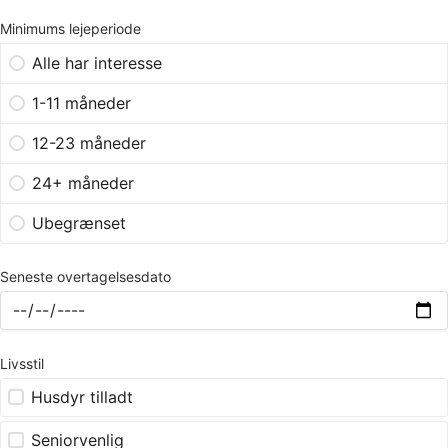
Minimums lejeperiode
Alle har interesse
1-11 måneder
12-23 måneder
24+ måneder
Ubegrænset
Seneste overtagelsesdato
Livsstil
Husdyr tilladt
Seniorvenlig