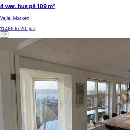
4 vær. hus på 109 m²
Vejle
,
Marken
11.495 kr.
20. juli