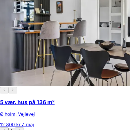
5 vær. hus på 136 m²
Ølholm
,
Vejlevej
12.800 kr.
7. maj