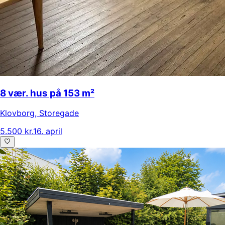
8 vær. hus på 153 m²
Klovborg
,
Storegade
5.500 kr.
16. april