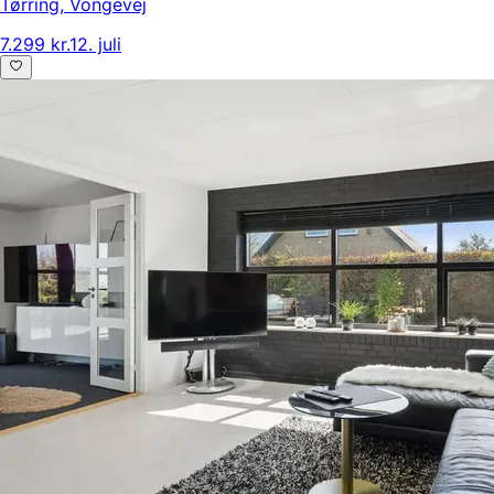
Tørring
,
Vongevej
7.299 kr.
12. juli