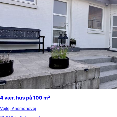
4 vær. hus på 100 m²
Vejle
,
Anemonevej