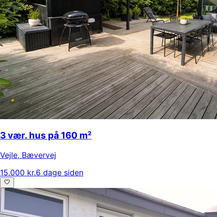
3 vær. hus på 160 m²
Vejle
,
Bævervej
15.000 kr.
6 dage siden