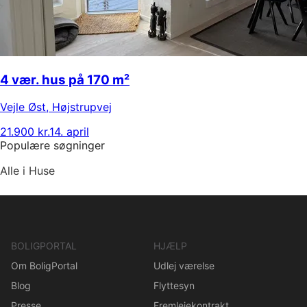
4 vær. hus på 170 m²
Vejle Øst
,
Højstrupvej
21.900 kr.
14. april
Populære søgninger
Alle i Huse
BOLIGPORTAL
HJÆLP
Om BoligPortal
Udlej værelse
Blog
Flyttesyn
Presse
Fremlejekontrakt