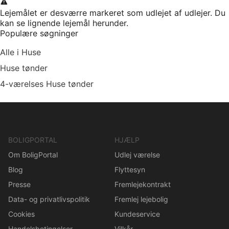
Lejemålet er desværre markeret som udlejet af udlejer. Du
kan se lignende lejemål herunder.
Populære søgninger
Alle i Huse
Huse tønder
4-værelses Huse tønder
BOLIGPORTAL
HJÆLP
Om BoligPortal
Udlej værelse
Blog
Flyttesyn
Presse
Fremlejekontrakt
Data- og privatlivspolitik
Fremlej lejebolig
Cookies
Kundeservice
Handelsbetingelser
Vilkår