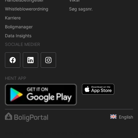
Whistleblowerordning
Søg sagsnr.
Karriere
Boligmanager
Data Insights
SOCIALE MEDIER
HENT APP
English
Indholdet er beskyttet i henhold til ophavsretsloven.