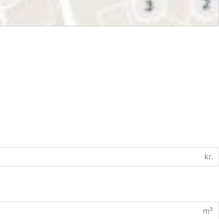
kr.
m²