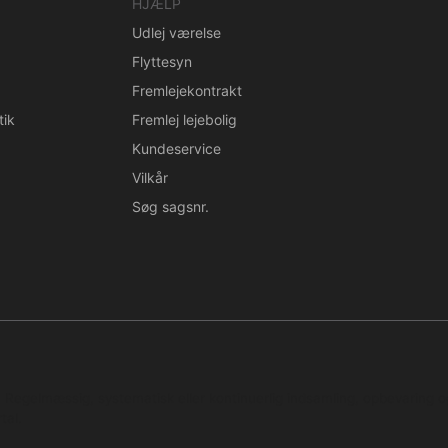
HJÆLP
Udlej værelse
Flyttesyn
Fremlejekontrakt
tik
Fremlej lejebolig
Kundeservice
Vilkår
Søg sagsnr.
n. Regelmæssig, systematisk eller kontinuerlig indsamling, opbevaring 
tal.