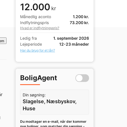
12.000
kr
Månedlig aconto
1.200 kr.
Indflytningspris
73.200 kr.
Hvad er indflytningspris?
Ledig fra
1. september 2026
em
Lejeperiode
12-23 måneder
Har du brug for et lån?
BoligAgent
r 
Din søgning:
Slagelse, Næsbyskov,
Huse
 
Du modtager en e-mail, når der kommer
nye boliger, som matcher din søgning -