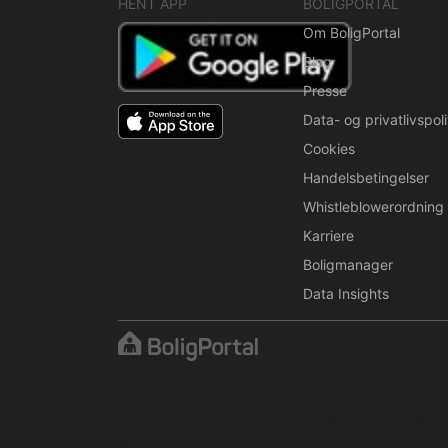
HENT APP
BOLIGPORTAL
Om BoligPortal
Blog
Presse
Data- og privatlivspoli
Cookies
Handelsbetingelser
Whistleblowerordning
Karriere
Boligmanager
Data Insights
Indholdet er beskyttet i henhold til ophavsretslove
tilladt uden udtrykkelig skriftlig tilladelse fra BoligPor
© 2001–2026 BoligPortal