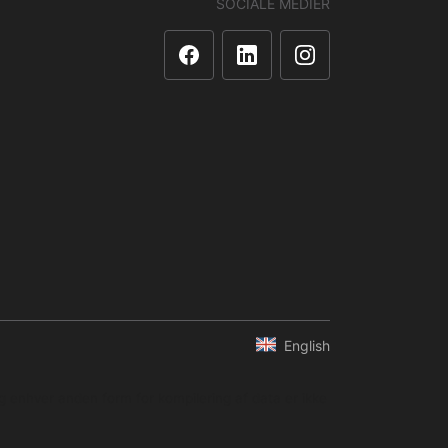
SOCIALE MEDIER
English
og enhver anden form for kompilering af data er ikke