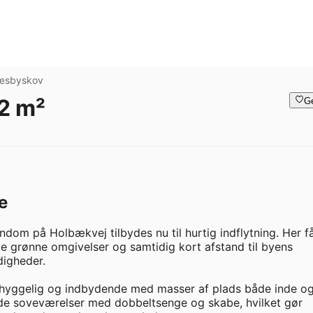
æsbyskov
2 m²
G
e
om på Holbækvej tilbydes nu til hurtig indflytning. Her få
 grønne omgivelser og samtidig kort afstand til byens 
igheder.

hyggelig og indbydende med masser af plads både inde og
ode soveværelser med dobbeltsenge og skabe, hvilket gør 