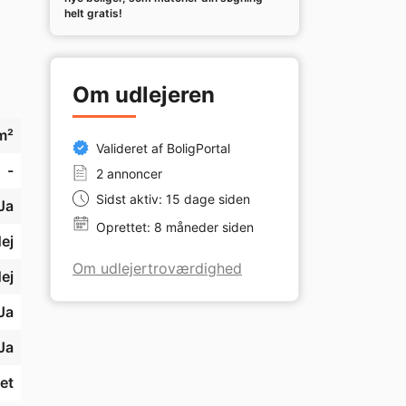
helt gratis!
Om udlejeren
m²
Valideret af BoligPortal
-
2 annoncer
Sidst aktiv: 15 dage siden
Ja
Oprettet: 8 måneder siden
ej
r 
Om udlejertroværdighed
ej
Ja
Ja
et