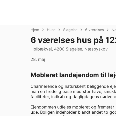
Hjem
Huse
Slagelse
6 værelses
N
6 værelses hus på 12
Holbækvej, 4200 Slagelse, Næsbyskov
28. maj
Møbleret landejendom til lej
Charmerende og naturskønt beliggende ejend
man en fredelig oase med stor have, smukke
faciliteter, indkøb og dagligdagens nødvend
Ejendommen udlejes møbleret og fremstår 
ude. Boligen indeholder blandt andet to g