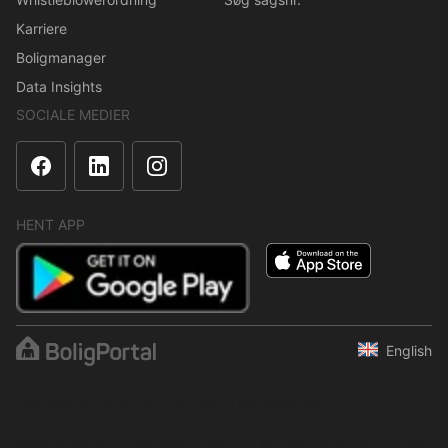
Karriere
Boligmanager
Data Insights
SOCIALE MEDIER
HENT APP
English
Indholdet er beskyttet i henhold til ophavsretsloven.
Regelmæssig, systematisk eller kontinuerlig indsamling,
opbevaring og enhver anden form for kompilering af data er ikke