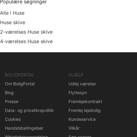
Populære søgninger
Alle i Huse
Huse skive
2-værelses Huse skive
4-værelses Huse skive
BOLIGPORTAL
HJÆLP
Om BoligPortal
Udlej værelse
Blog
Flyttesyn
Presse
Fremlejekontrakt
Data- og privatlivspolitik
Fremlej lejebolig
Cookies
Kundeservice
Handelsbetingelser
Vilkår
Whistleblowerordning
Søg sagsnr.