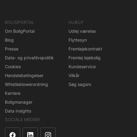
BOLIGPORTAL
HJÆLP
Om BoligPortal
Udlej værelse
Blog
Flyttesyn
Presse
Fremlejekontrakt
Data- og privatlivspolitik
Fremlej lejebolig
Cookies
Kundeservice
Handelsbetingelser
Vilkår
Whistleblowerordning
Søg sagsnr.
Karriere
Boligmanager
Data Insights
SOCIALE MEDIER