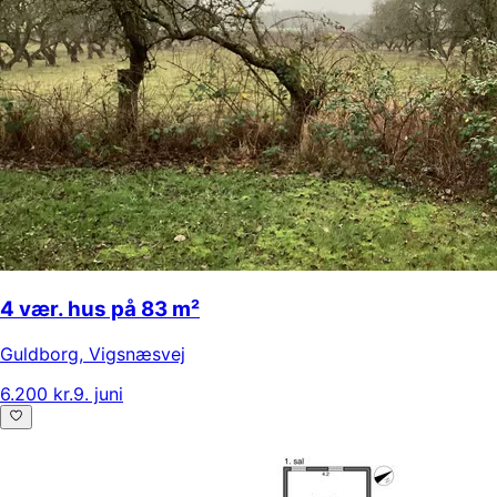
4 vær. hus på 83 m²
Guldborg
,
Vigsnæsvej
6.200 kr.
9. juni