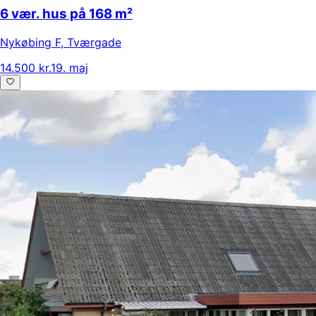
6 vær. hus på 168 m²
Nykøbing F
,
Tværgade
14.500 kr.
19. maj