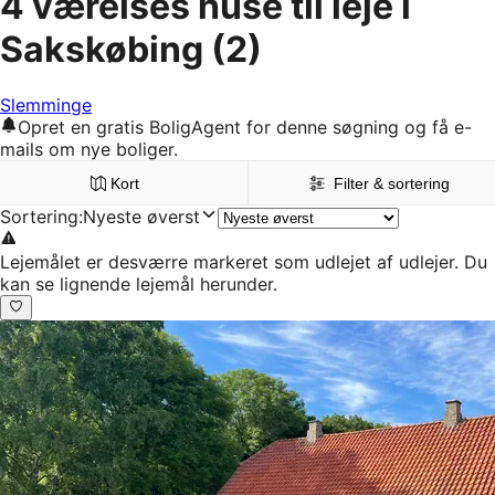
4 værelses huse til leje i
Sakskøbing
(2)
Slemminge
Opret en gratis BoligAgent for denne søgning og få e-
mails om nye boliger.
Kort
Filter & sortering
Sortering
:
Nyeste øverst
Lejemålet er desværre markeret som udlejet af udlejer. Du
kan se lignende lejemål herunder.