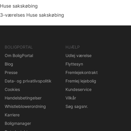
Huse sakskøbing
3-værelses Huse sakskøbing
BOLIGPORTAL
HJÆLP
Om BoligPortal
Udlej værelse
Blog
Flyttesyn
Presse
Fremlejekontrakt
Data- og privatlivspolitik
Fremlej lejebolig
Cookies
Kundeservice
Handelsbetingelser
Vilkår
Whistleblowerordning
Søg sagsnr.
Karriere
Boligmanager