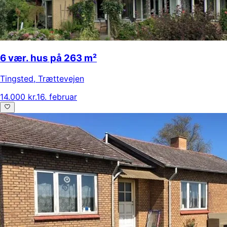
6 vær. hus på 263 m²
Tingsted
,
Trættevejen
14.000 kr.
16. februar