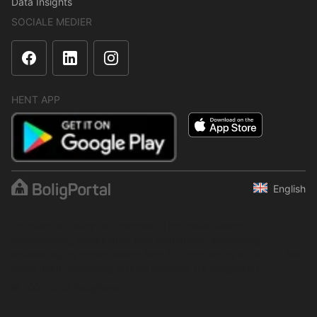
Data Insights
SOCIALE MEDIER
HENT APP
English
Indholdet er beskyttet i henhold til ophavsretsloven.
Regelmæssig, systematisk eller kontinuerlig indsamling,
opbevaring og enhver anden form for kompilering af data er ikke
tilladt uden udtrykkelig skriftlig tilladelse fra BoligPortal.
© 2001–2026 BoligPortal