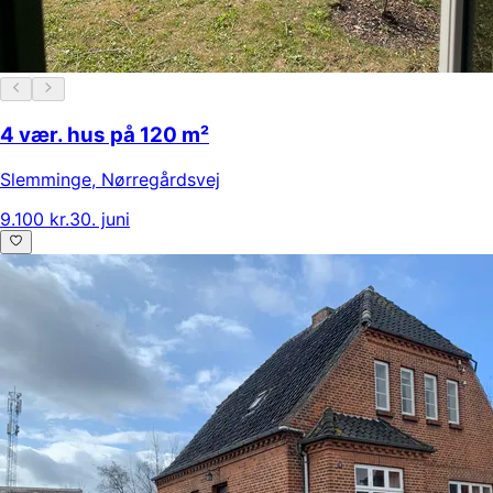
4 vær. hus på 120 m²
Slemminge
,
Nørregårdsvej
9.100 kr.
30. juni