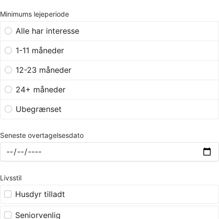
Minimums lejeperiode
Alle har interesse
1-11 måneder
12-23 måneder
24+ måneder
Ubegrænset
Seneste overtagelsesdato
Livsstil
Husdyr tilladt
Seniorvenlig