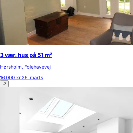
3 vær. hus på 51 m²
Hørsholm
,
Folehavevej
16.000 kr.
26. marts