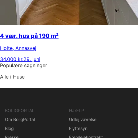
4 vær. hus på 190 m²
Holte
,
Annasvej
34.000 kr.
29. juni
Populære søgninger
Alle i Huse
BOLIGPORTAL
HJÆLP
Om BoligPortal
Udlej værelse
Blog
Flyttesyn
Presse
Fremlejekontrakt