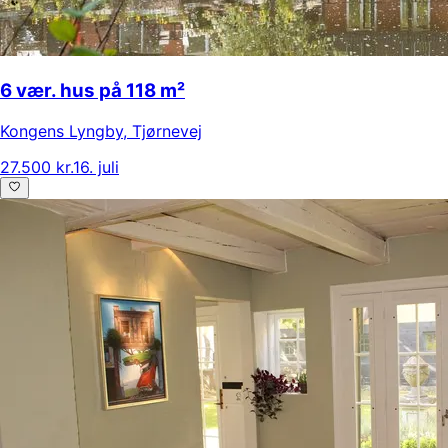
6 vær. hus på 118 m²
Kongens Lyngby
,
Tjørnevej
27.500 kr.
16. juli