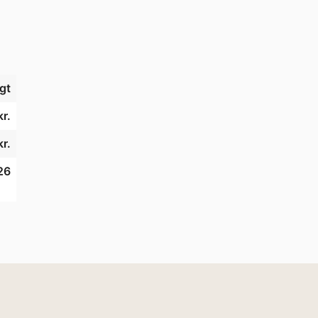
gt
kr.
kr.
26