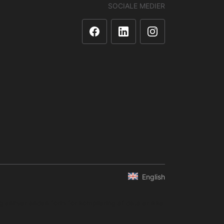
SOCIALE MEDIER
English
og enhver anden form for kompilering af data er ikke