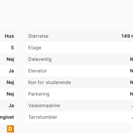
Hus
Størrelse
149 
5
Etage
Nej
Delevenlig
N
Ja
Elevator
N
Nej
Kun for studerende
N
Nej
Parkering
N
Ja
Vaskemaskine
angivet
Tørretumbler