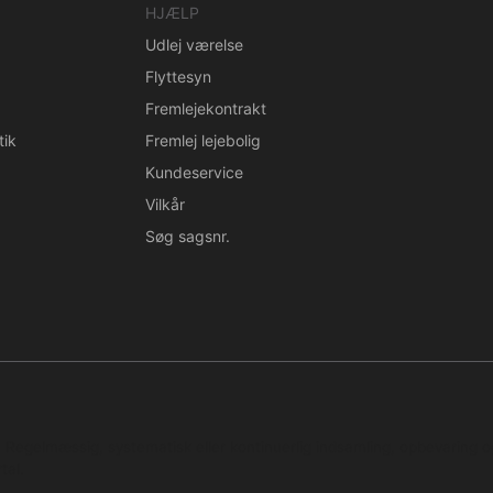
HJÆLP
Udlej værelse
Flyttesyn
Fremlejekontrakt
tik
Fremlej lejebolig
Kundeservice
Vilkår
Søg sagsnr.
n. Regelmæssig, systematisk eller kontinuerlig indsamling, opbevaring 
tal.