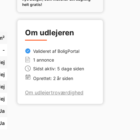
helt gratis!
Om udlejeren
m²
-
Valideret af BoligPortal
1 annonce
ej
Sidst aktiv: 5 dage siden
ej
Oprettet: 2 år siden
ej
Om udlejertroværdighed
ej
Ja
Ja