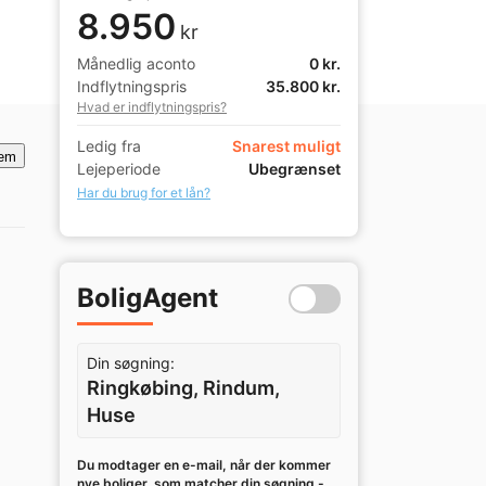
8.950
kr
Månedlig aconto
0 kr.
Indflytningspris
35.800 kr.
Hvad er indflytningspris?
Ledig fra
Snarest muligt
em
Lejeperiode
Ubegrænset
Har du brug for et lån?
BoligAgent
Din søgning:
Ringkøbing, Rindum,
Huse
Du modtager en e-mail, når der kommer
nye boliger, som matcher din søgning -