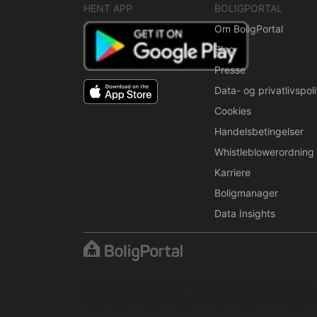
HENT APP
BOLIGPORTAL
Om BoligPortal
Blog
Presse
Data- og privatlivspoli
Cookies
Handelsbetingelser
Whistleblowerordning
Karriere
Boligmanager
Data Insights
Indholdet er beskyttet i henhold til ophavsretslove
tilladt uden udtrykkelig skriftlig tilladelse fra BoligPor