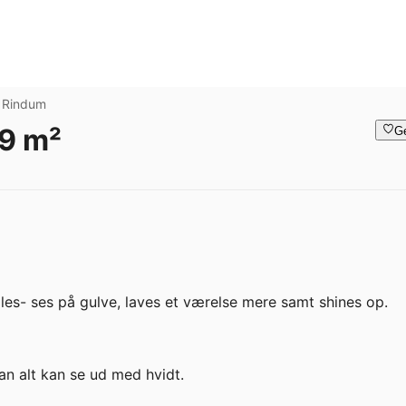
Rindum
49 m²
G
es- ses på gulve, laves et værelse mere samt shines op. 

n alt kan se ud med hvidt. 