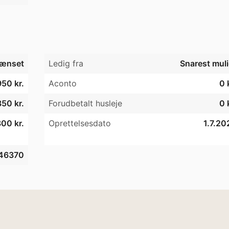
ænset
Ledig fra
Snarest muli
950 kr.
Aconto
0 
50 kr.
Forudbetalt husleje
0 
00 kr.
Oprettelsesdato
1.7.20
46370