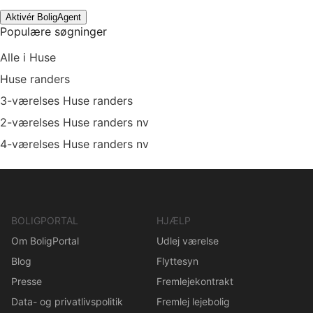
Aktivér BoligAgent
Populære søgninger
Alle i Huse
Huse randers
3-værelses Huse randers
2-værelses Huse randers nv
4-værelses Huse randers nv
BOLIGPORTAL
HJÆLP
Om BoligPortal
Udlej værelse
Blog
Flyttesyn
Presse
Fremlejekontrakt
Data- og privatlivspolitik
Fremlej lejebolig