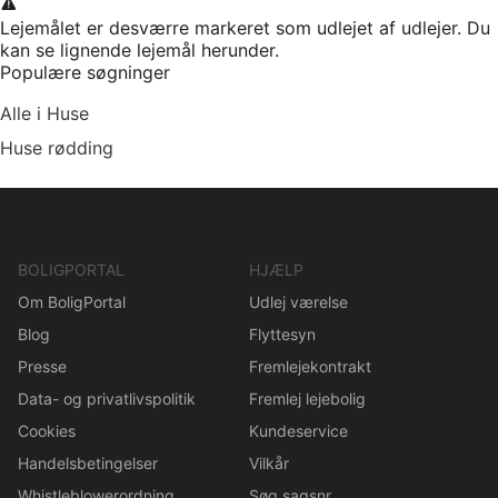
Lejemålet er desværre markeret som udlejet af udlejer. Du
kan se lignende lejemål herunder.
Populære søgninger
Alle i Huse
Huse rødding
BOLIGPORTAL
HJÆLP
Om BoligPortal
Udlej værelse
Blog
Flyttesyn
Presse
Fremlejekontrakt
Data- og privatlivspolitik
Fremlej lejebolig
Cookies
Kundeservice
Handelsbetingelser
Vilkår
Whistleblowerordning
Søg sagsnr.