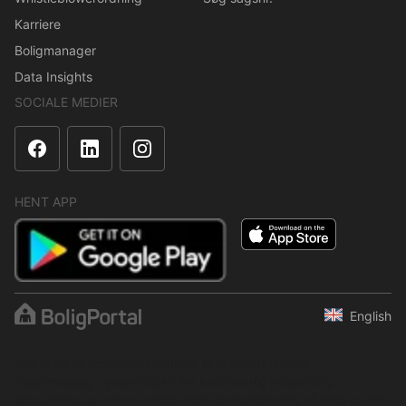
Karriere
Boligmanager
Data Insights
SOCIALE MEDIER
HENT APP
English
Indholdet er beskyttet i henhold til ophavsretsloven.
Regelmæssig, systematisk eller kontinuerlig indsamling,
opbevaring og enhver anden form for kompilering af data er ikke