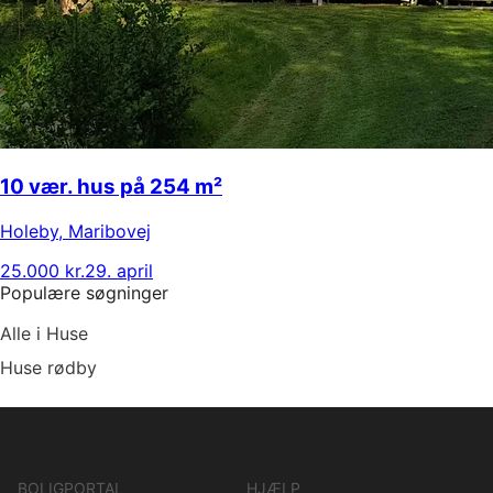
10 vær. hus på 254 m²
Holeby
,
Maribovej
25.000 kr.
29. april
Populære søgninger
Alle i Huse
Huse rødby
BOLIGPORTAL
HJÆLP