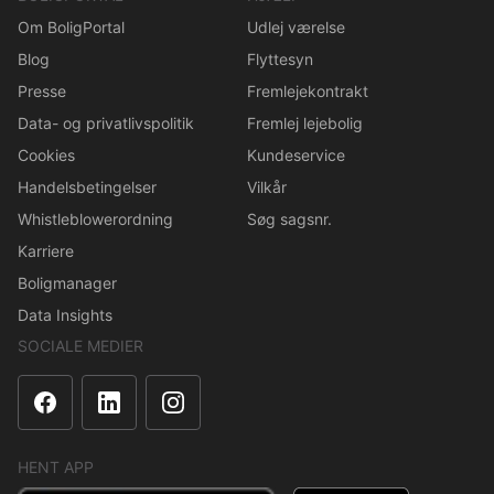
Om BoligPortal
Udlej værelse
Blog
Flyttesyn
Presse
Fremlejekontrakt
Data- og privatlivspolitik
Fremlej lejebolig
Cookies
Kundeservice
Handelsbetingelser
Vilkår
Whistleblowerordning
Søg sagsnr.
Karriere
Boligmanager
Data Insights
SOCIALE MEDIER
HENT APP