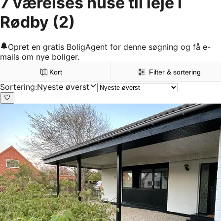
7 værelses huse til leje i
Rødby
(2)
Opret en gratis BoligAgent for denne søgning og få e-
mails om nye boliger.
Kort
Filter & sortering
Sortering
:
Nyeste øverst