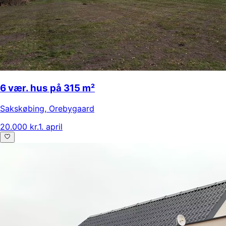
6 vær. hus på 315 m²
Sakskøbing
,
Orebygaard
20.000 kr.
1. april