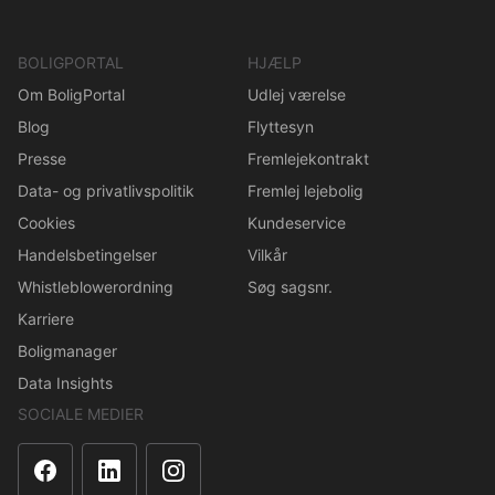
BOLIGPORTAL
HJÆLP
Om BoligPortal
Udlej værelse
Blog
Flyttesyn
Presse
Fremlejekontrakt
Data- og privatlivspolitik
Fremlej lejebolig
Cookies
Kundeservice
Handelsbetingelser
Vilkår
Whistleblowerordning
Søg sagsnr.
Karriere
Boligmanager
Data Insights
SOCIALE MEDIER