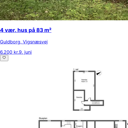
4 vær. hus på 83 m²
Guldborg
,
Vigsnæsvej
6.200 kr.
9. juni