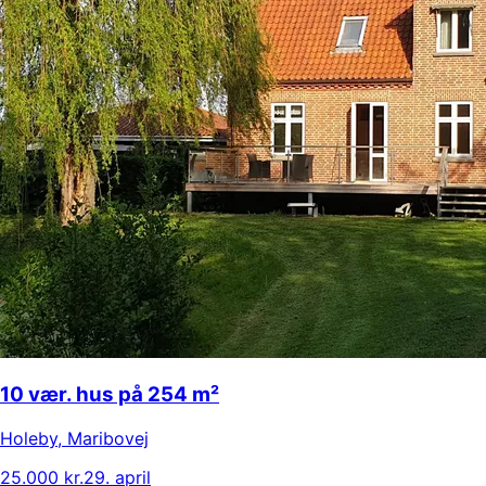
10 vær. hus på 254 m²
Holeby
,
Maribovej
25.000 kr.
29. april