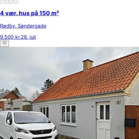
4 vær. hus på 150 m²
Rødby
,
Søndergade
9.500 kr.
26. juli