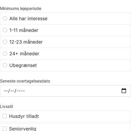
Minimums lejeperiode
Alle har interesse
1-11 måneder
12-23 måneder
24+ måneder
Ubegrænset
Seneste overtagelsesdato
Livsstil
Husdyr tilladt
Seniorvenlig