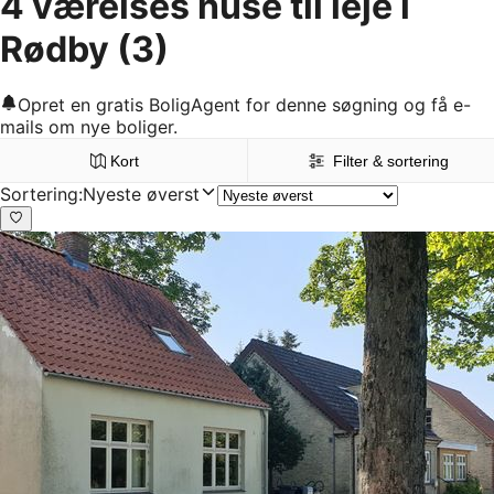
4 værelses huse til leje i
Rødby
(3)
Opret en gratis BoligAgent for denne søgning og få e-
mails om nye boliger.
Kort
Filter & sortering
Sortering
:
Nyeste øverst