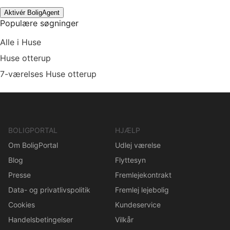
Aktivér BoligAgent
Populære søgninger
Alle i Huse
Huse otterup
7-værelses Huse otterup
BOLIGPORTAL
HJÆLP
Om BoligPortal
Udlej værelse
Blog
Flyttesyn
Presse
Fremlejekontrakt
Data- og privatlivspolitik
Fremlej lejebolig
Cookies
Kundeservice
Handelsbetingelser
Vilkår