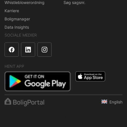
Whistleblowerordning
Søg sagsnr.
Karriere
Boligmanager
Data Insights
SOCIALE MEDIER
HENT APP
English
Indholdet er beskyttet i henhold til ophavsretsloven.
Regelmæssig, systematisk eller kontinuerlig indsamling,