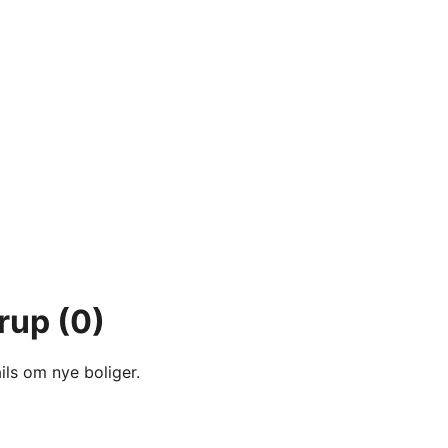
erup
(0)
ils om nye boliger.