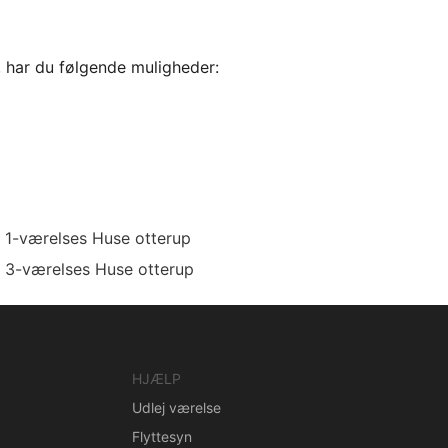
, har du følgende muligheder:
1-værelses Huse otterup
3-værelses Huse otterup
HJÆLP
Udlej værelse
Flyttesyn