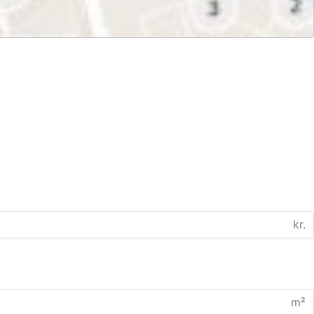
kr.
m²