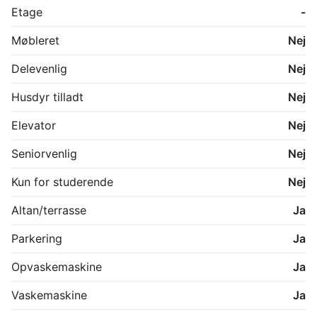
stuehuset er nymalet. 

Etage
-
Almindelige husdyr tilladt. 

Møbleret
Nej
Delevenlig
Nej
Husdyr tilladt
Nej
Elevator
Nej
Seniorvenlig
Nej
Kun for studerende
Nej
Altan/terrasse
Ja
Parkering
Ja
Opvaskemaskine
Ja
Vaskemaskine
Ja