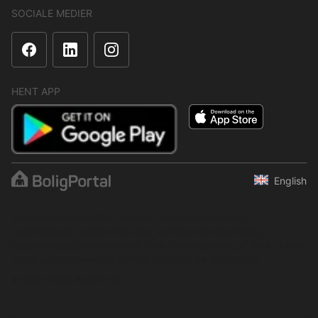
SOCIALE MEDIER
HENT APP
English
Indholdet er beskyttet i henhold til ophavsretsloven.
Regelmæssig, systematisk eller kontinuerlig indsamling,
opbevaring og enhver anden form for kompilering af data er ikke
tilladt uden udtrykkelig skriftlig tilladelse fra BoligPortal.
© 2001–2026 BoligPortal