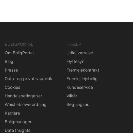
BOLIGPORTAL
HJÆLP
Om BoligPortal
Udlej værelse
Blog
Flyttesyn
Presse
Fremlejekontrakt
Data- og privatlivspolitik
Fremlej lejebolig
Cookies
Kundeservice
Handelsbetingelser
Vilkår
Whistleblowerordning
Søg sagsnr.
Karriere
Boligmanager
Data Insights