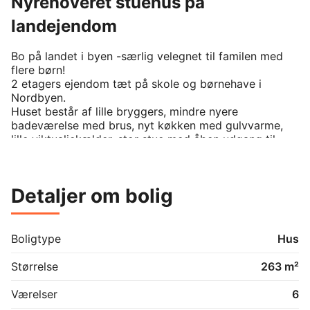
Nyrenoveret stuehus på
landejendom
Bo på landet i byen -særlig velegnet til familen med 
flere børn!

2 etagers ejendom tæt på skole og børnehave i 
Nordbyen. 

Huset består af lille bryggers, mindre nyere 
badeværelse med brus, nyt køkken med gulvvarme, 
lille viktualiekælder, stor stue med åben udgang til 
udestue, mindre stue, gæstetoilet og entre med trappe 
til 1. sal. 

1. Sal med fordelingsgang, soveværelse med udgang 
Detaljer om bolig
til svalegang, 3 værelser og badeværelse fra 2024, 
sauna med indgang fra badeværelset. 

Der er 3 gode terrasser mod øst, syd og vest. 

Dejlig stor have med mange frugttræer og 
Boligtype
Hus
blomsterbede. 

Dobbeltgarage med elektriske porte. I  forlængelse af 
Størrelse
263 m²
garagen er der yderligere 1 værelse med badeværelse. 

Opvarmes med oliefyr. 

Værelser
6
Nyt trægulv i køkken og begge stuer. Alle rum i 