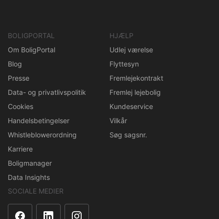
BOLIGPORTAL
HJÆLP
Om BoligPortal
Udlej værelse
Blog
Flyttesyn
Presse
Fremlejekontrakt
Data- og privatlivspolitik
Fremlej lejebolig
Cookies
Kundeservice
Handelsbetingelser
Vilkår
Whistleblowerordning
Søg sagsnr.
Karriere
Boligmanager
Data Insights
SOCIALE MEDIER