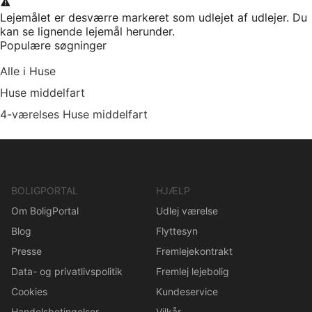
Lejemålet er desværre markeret som udlejet af udlejer. Du
kan se lignende lejemål herunder.
Populære søgninger
Alle i Huse
Huse middelfart
4-værelses Huse middelfart
BOLIGPORTAL
HJÆLP
Om BoligPortal
Udlej værelse
Blog
Flyttesyn
Presse
Fremlejekontrakt
Data- og privatlivspolitik
Fremlej lejebolig
Cookies
Kundeservice
Handelsbetingelser
Vilkår