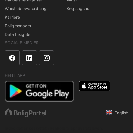
Whistleblowerordning
Søg sagsnr.
Karriere
Boligmanager
Data Insights
SOCIALE MEDIER
HENT APP
English
Indholdet er beskyttet i henhold til ophavsretsloven.