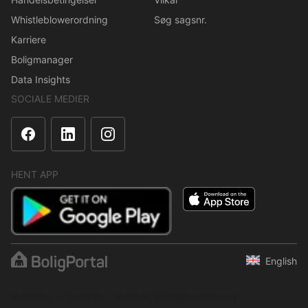
Whistleblowerordning
Søg sagsnr.
Karriere
Boligmanager
Data Insights
SOCIALE MEDIER
HENT APP
English
Indholdet er beskyttet i henhold til ophavsretsloven.