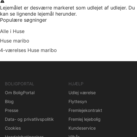
Lejemålet er desværre markeret som udlejet af udlejer. Du
kan se lignende lejemål herunder.
Populære søgninger
Alle i Huse
Huse maribo
4-værelses Huse maribo
BOLIGPORTAL
HJÆLP
Om BoligPortal
Udlej værelse
Blog
Flyttesyn
Presse
Fremlejekontrakt
Data- og privatlivspolitik
Fremlej lejebolig
Cookies
Kundeservice
Handelsbetingelser
Vilkår