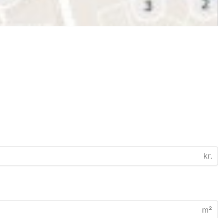
kr.
m²