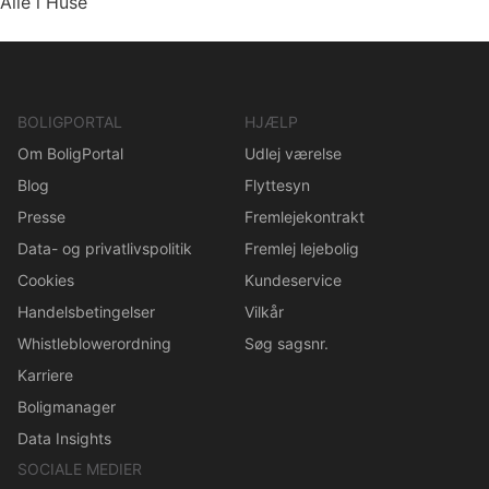
Alle i Huse
BOLIGPORTAL
HJÆLP
Om BoligPortal
Udlej værelse
Blog
Flyttesyn
Presse
Fremlejekontrakt
Data- og privatlivspolitik
Fremlej lejebolig
Cookies
Kundeservice
Handelsbetingelser
Vilkår
Whistleblowerordning
Søg sagsnr.
Karriere
Boligmanager
Data Insights
SOCIALE MEDIER