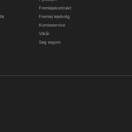
Fremlejekontrakt
tik
Fremlej lejebolig
Kundeservice
Vilkår
Søg sagsnr.
n. Regelmæssig, systematisk eller kontinuerlig indsamling, opbevaring 
tal.