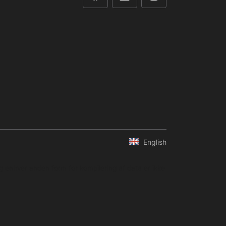
English
og enhver anden form for kompilering af data er ikke