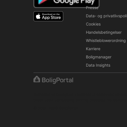
Presse
Data- og privatlivspoli
Cookies
Handelsbetingelser
Whistleblowerordning
Karriere
Boligmanager
Data Insights
Indholdet er beskyttet i henhold til ophavsretslove
tilladt uden udtrykkelig skriftlig tilladelse fra BoligPor
© 2001–2026 BoligPortal