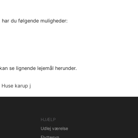
, har du følgende muligheder:
kan se lignende lejemål herunder.
Huse karup j
HJÆLP
Udlej værelse
Flyttesyn