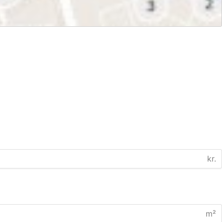
kr.
m²