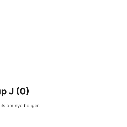
up J
(0)
ils om nye boliger.