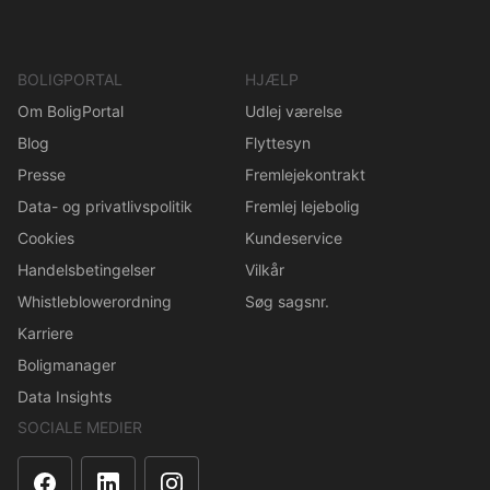
BOLIGPORTAL
HJÆLP
Om BoligPortal
Udlej værelse
Blog
Flyttesyn
Presse
Fremlejekontrakt
Data- og privatlivspolitik
Fremlej lejebolig
Cookies
Kundeservice
Handelsbetingelser
Vilkår
Whistleblowerordning
Søg sagsnr.
Karriere
Boligmanager
Data Insights
SOCIALE MEDIER