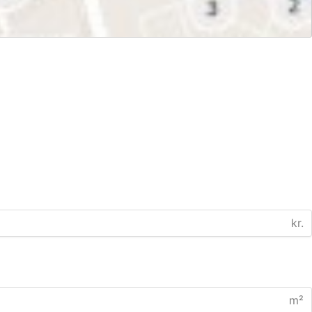
kr.
m²