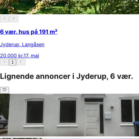
6 vær. hus på 191 m²
Jyderup
,
Langåsen
20.000 kr.
17. maj
1
Lignende annoncer i Jyderup, 6 vær.