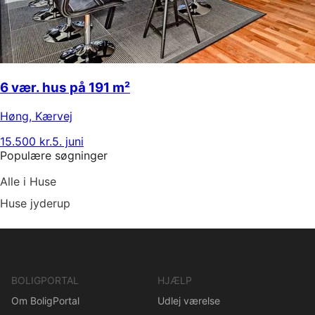
6 vær. hus på 191 m²
Høng
,
Kærvej
15.500 kr.
5. juni
Populære søgninger
Alle i Huse
Huse jyderup
BOLIGPORTAL
HJÆLP
Om BoligPortal
Udlej værelse