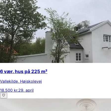
6 vær. hus på 225 m²
Vallekilde
,
Højskolevej
18.500 kr.
29. april