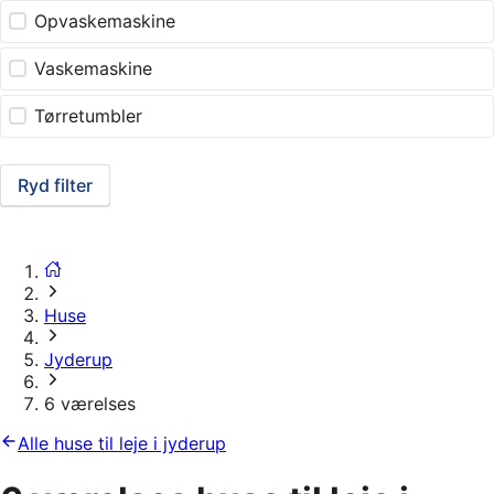
Opvaskemaskine
Vaskemaskine
Tørretumbler
Ryd filter
Huse
Jyderup
6 værelses
Alle huse til leje i jyderup