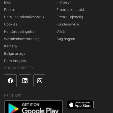
Blog
Flyttesyn
Presse
Fremlejekontrakt
Data- og privatlivspolitik
Fremlej lejebolig
Cookies
Kundeservice
Handelsbetingelser
Vilkår
Whistleblowerordning
Søg sagsnr.
Karriere
Boligmanager
Data Insights
SOCIALE MEDIER
HENT APP