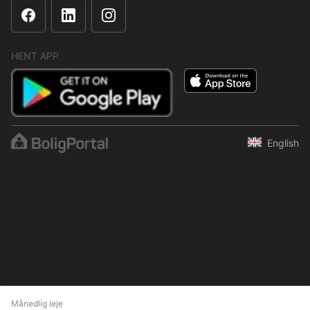
HENT APP
English
Indholdet er beskyttet i henhold til ophavsretsloven.
Regelmæssig, systematisk eller kontinuerlig indsamling,
opbevaring og enhver anden form for kompilering af data er ikke
tilladt uden udtrykkelig skriftlig tilladelse fra BoligPortal.
© 2001–2026 BoligPortal
Månedlig leje