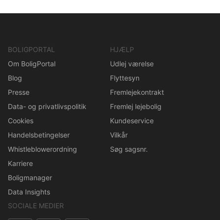
BOLIGPORTAL
HJÆLP
Om BoligPortal
Udlej værelse
Blog
Flyttesyn
Presse
Fremlejekontrakt
Data- og privatlivspolitik
Fremlej lejebolig
Cookies
Kundeservice
Handelsbetingelser
Vilkår
Whistleblowerordning
Søg sagsnr.
Karriere
Boligmanager
Data Insights
SOCIALE MEDIER