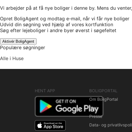
Vi arbejder på at få nye boliger i denne by. Mens du venter
Opret BoligAgent og modtag e-mail, når vi får nye boliger
Udvid din søgning ved hjælp af vores kortfunktion
Søg efter lejeboliger i andre byer øverst i søgefeltet
Aktivér BoligAgent
Populære søgninger
Alle i Huse
HENT APP
BOLIGPORTAL
Om BoligPortal
Blog
Presse
Data- og privatlivspoli