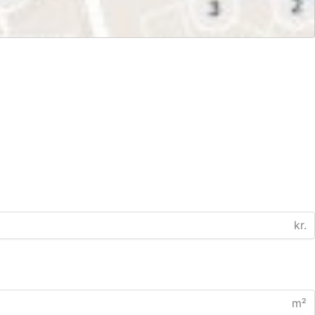
kr.
m²