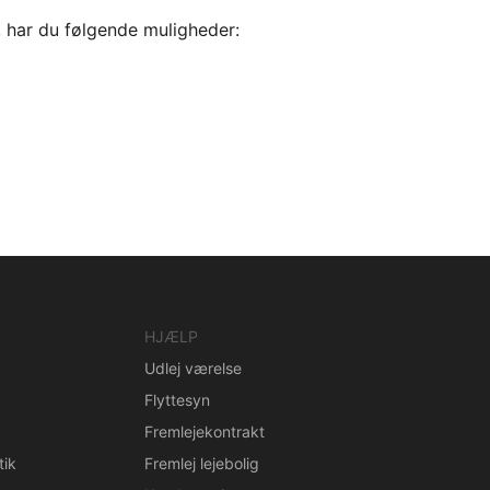
, har du følgende muligheder:
HJÆLP
Udlej værelse
Flyttesyn
Fremlejekontrakt
tik
Fremlej lejebolig