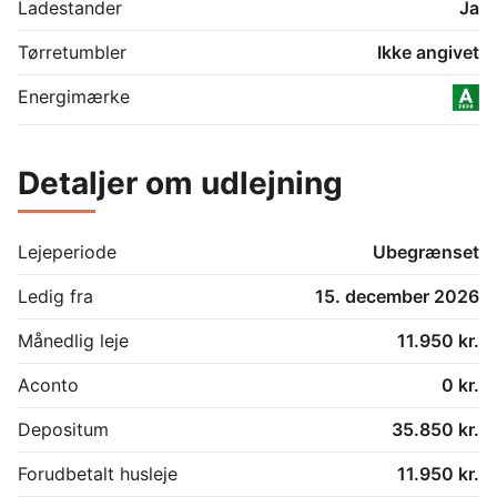
kr. 47.800,00

Ladestander
Ja
De 11 villaer udlejes på lejekontrakter løbende - der 
Tørretumbler
Ikke angivet
Energimærke
Detaljer om udlejning
Lejeperiode
Ubegrænset
Ledig fra
15. december 2026
Månedlig leje
11.950 kr.
Aconto
0 kr.
Depositum
35.850 kr.
Forudbetalt husleje
11.950 kr.