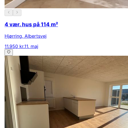
4 vær. hus på 114 m²
Hjørring
,
Albertsvej
11.950 kr.
11. maj