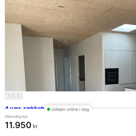
4 vær. rækkehus på 105 m²
Udlejer online i dag
Månedlig leje
Hjørring
,
Thirup Buen
11.950
kr
10.750 kr.
5. juli