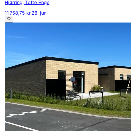
Hjørring
,
Tofte Enge
11.758,75 kr.
28. juni