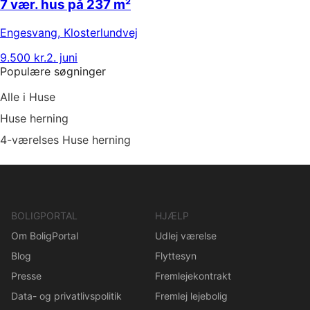
7 vær. hus på 237 m²
Engesvang
,
Klosterlundvej
9.500 kr.
2. juni
Populære søgninger
Alle i Huse
Huse herning
4-værelses Huse herning
BOLIGPORTAL
HJÆLP
Om BoligPortal
Udlej værelse
Blog
Flyttesyn
Presse
Fremlejekontrakt
Data- og privatlivspolitik
Fremlej lejebolig