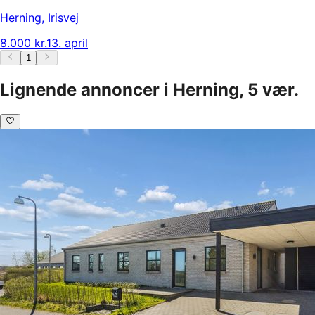
Herning
,
Irisvej
8.000 kr.
13. april
1
Lignende annoncer i Herning, 5 vær.