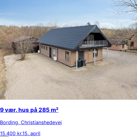
9 vær. hus på 285 m²
Bording
,
Christianshedevej
15.400 kr.
15. april