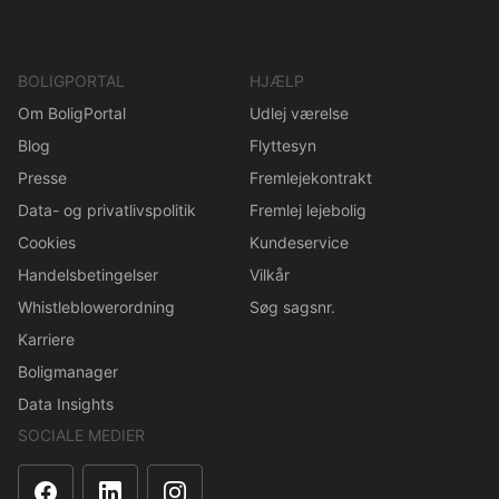
BOLIGPORTAL
HJÆLP
Om BoligPortal
Udlej værelse
Blog
Flyttesyn
Presse
Fremlejekontrakt
Data- og privatlivspolitik
Fremlej lejebolig
Cookies
Kundeservice
Handelsbetingelser
Vilkår
Whistleblowerordning
Søg sagsnr.
Karriere
Boligmanager
Data Insights
SOCIALE MEDIER