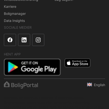
Karriere
Boligmanager
Data Insights
SOCIALE MEDIER
HENT APP
English
Indholdet er beskyttet i henhold til ophavsretsloven.
Regelmæssig, systematisk eller kontinuerlig indsamling,
opbevaring og enhver anden form for kompilering af data er ikke