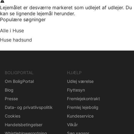
Lejemålet er desværre markeret som udlejet af udlejer. Du
kan se lignende lejemål herunder.
Populære søgninger
Alle i Huse
Huse hadsund
BOLIGPORTAL
HJÆLP
Om BoligPortal
Udlej værelse
Blog
Flyttesyn
Presse
Fremlejekontrakt
Data- og privatlivspolitik
Fremlej lejebolig
Cookies
Kundeservice
Handelsbetingelser
Vilkår
Whistleblowerordning
Søg sagsnr.