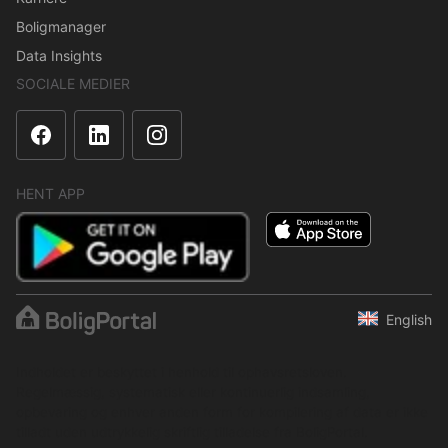
Boligmanager
Data Insights
SOCIALE MEDIER
HENT APP
English
Indholdet er beskyttet i henhold til ophavsretsloven.
Regelmæssig, systematisk eller kontinuerlig indsamling,
opbevaring og enhver anden form for kompilering af data er ikke
tilladt uden udtrykkelig skriftlig tilladelse fra BoligPortal.