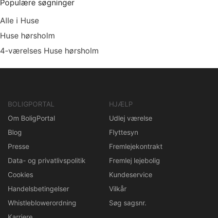
Populære søgninger
Alle i Huse
Huse hørsholm
4-værelses Huse hørsholm
BOLIGPORTAL
HJÆLP
Om BoligPortal
Udlej værelse
Blog
Flyttesyn
Presse
Fremlejekontrakt
Data- og privatlivspolitik
Fremlej lejebolig
Cookies
Kundeservice
Handelsbetingelser
Vilkår
Whistleblowerordning
Søg sagsnr.
Karriere