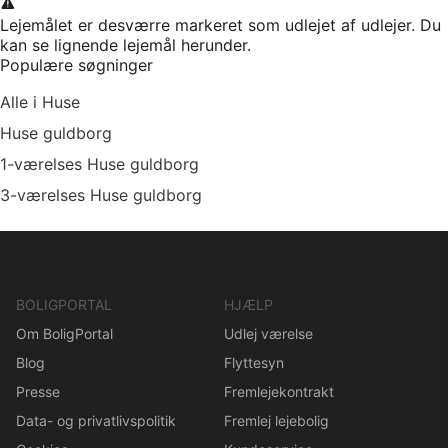
Lejemålet er desværre markeret som udlejet af udlejer. Du
kan se lignende lejemål herunder.
Populære søgninger
Alle i Huse
Huse guldborg
1-værelses Huse guldborg
3-værelses Huse guldborg
BOLIGPORTAL
HJÆLP
Om BoligPortal
Udlej værelse
Blog
Flyttesyn
Presse
Fremlejekontrakt
Data- og privatlivspolitik
Fremlej lejebolig