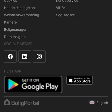
Cookies
Kundeservice
Handelsbetingelser
Vilkår
Whistleblowerordning
Søg sagsnr.
Karriere
Boligmanager
Data Insights
SOCIALE MEDIER
HENT APP
English