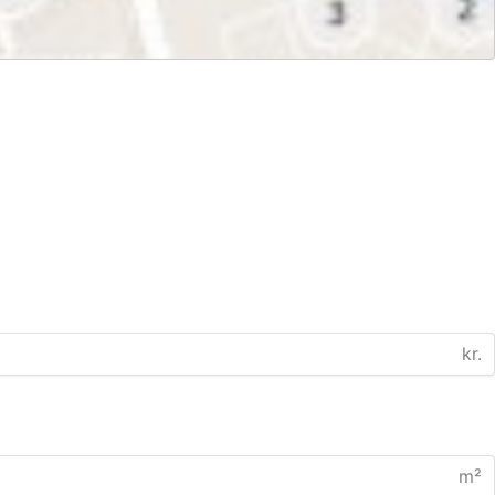
kr.
m²