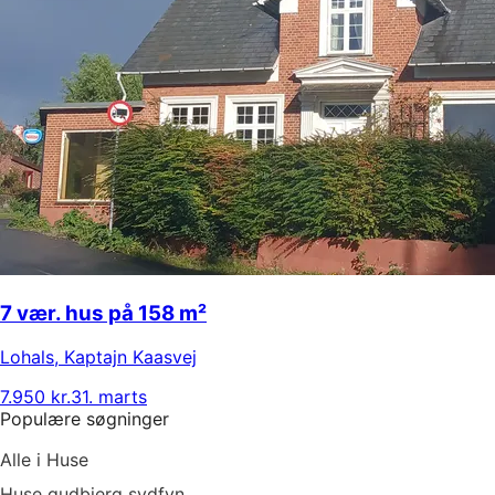
7 vær. hus på 158 m²
Lohals
,
Kaptajn Kaasvej
7.950 kr.
31. marts
Populære søgninger
Alle i Huse
Huse gudbjerg sydfyn