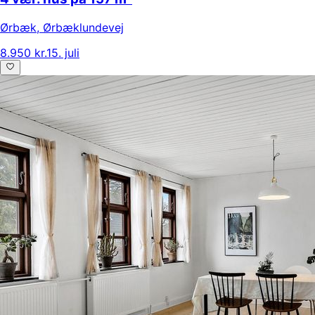
Ørbæk
,
Ørbæklundevej
8.950 kr.
15. juli