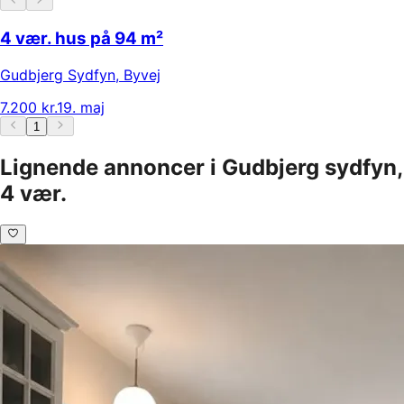
4 vær. hus på 94 m²
Gudbjerg Sydfyn
,
Byvej
7.200 kr.
19. maj
1
Lignende annoncer i Gudbjerg sydfyn,
4 vær.