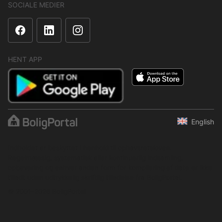
SOCIALE MEDIER
HENT APP
English
Indholdet er beskyttet i henhold til ophavsretsloven.
Regelmæssig, systematisk eller kontinuerlig indsamling,
opbevaring og enhver anden form for kompilering af data er ikke
tilladt uden udtrykkelig skriftlig tilladelse fra BoligPortal.
© 2001–2026 BoligPortal