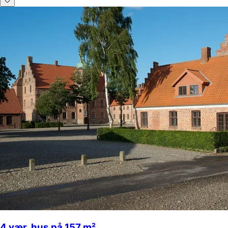
4 vær. hus på 157 m²