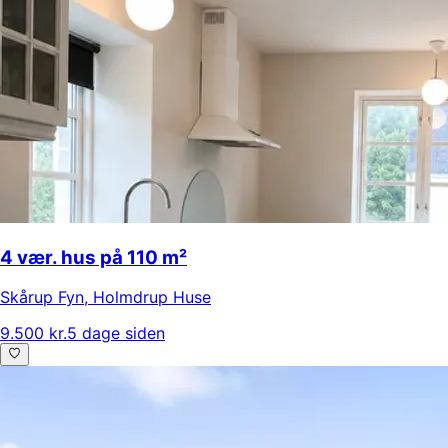
4 vær. hus på 110 m²
Skårup Fyn
,
Holmdrup Huse
9.500 kr.
5 dage siden