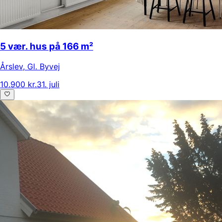
5 vær. hus på 166 m²
Årslev
,
Gl. Byvej
10.900 kr.
31. juli