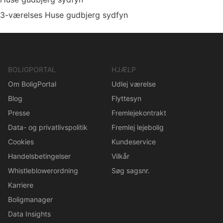
3-værelses Huse gudbjerg sydfyn
BOLIGPORTAL
HJÆLP
Om BoligPortal
Udlej værelse
Blog
Flyttesyn
Presse
Fremlejekontrakt
Data- og privatlivspolitik
Fremlej lejebolig
Cookies
Kundeservice
Handelsbetingelser
Vilkår
Whistleblowerordning
Søg sagsnr.
Karriere
Boligmanager
Data Insights