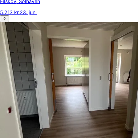
Filskov
,
Solhaven
5.213 kr.
23. juni