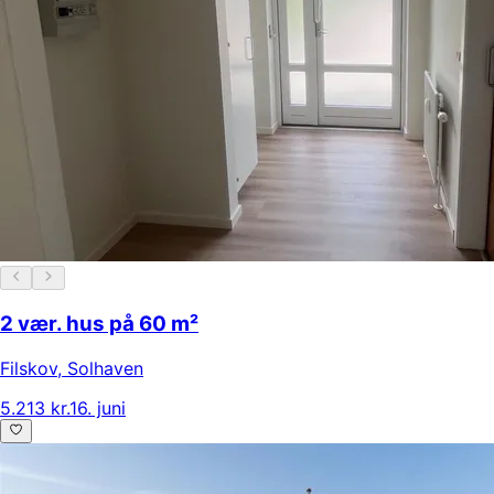
2 vær. hus på 60 m²
Filskov
,
Solhaven
5.213 kr.
16. juni