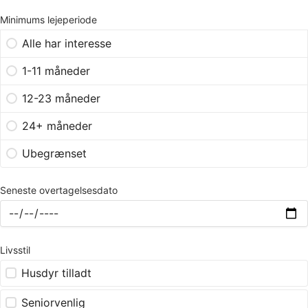
Minimums lejeperiode
Alle har interesse
1-11 måneder
12-23 måneder
24+ måneder
Ubegrænset
Seneste overtagelsesdato
Livsstil
Husdyr tilladt
Seniorvenlig