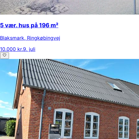
5 vær. hus på 196 m²
Blaksmark
,
Ringkøbingvej
10.000 kr.
9. juli