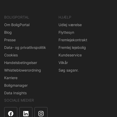
BOLIGPORTAL
HJÆLP
Om BoligPortal
Udlej værelse
Blog
Flyttesyn
Presse
Fremlejekontrakt
Data- og privatlivspolitik
Fremlej lejebolig
Cookies
Kundeservice
Handelsbetingelser
Vilkår
Whistleblowerordning
Søg sagsnr.
Karriere
Boligmanager
Data Insights
SOCIALE MEDIER