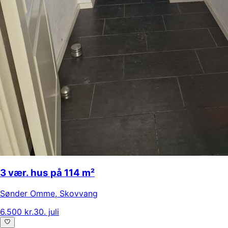
3 vær. hus på 114 m²
Sønder Omme
,
Skovvang
6.500 kr.
30. juli