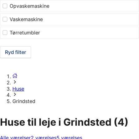
Opvaskemaskine
Vaskemaskine
Tørretumbler
Ryd filter
Huse
Grindsted
Huse til leje i Grindsted
(4)
Alle værelser
2 værelses
5 værelses