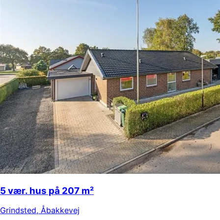
5 vær. hus på 207 m²
Grindsted
,
Åbakkevej