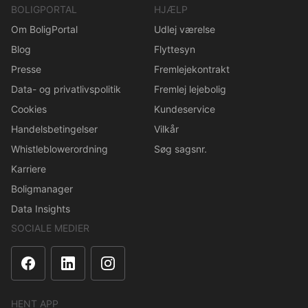
BOLIGPORTAL
HJÆLP
Om BoligPortal
Udlej værelse
Blog
Flyttesyn
Presse
Fremlejekontrakt
Data- og privatlivspolitik
Fremlej lejebolig
Cookies
Kundeservice
Handelsbetingelser
Vilkår
Whistleblowerordning
Søg sagsnr.
Karriere
Boligmanager
Data Insights
SOCIALE MEDIER
HENT APP