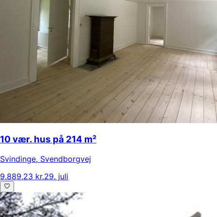
10 vær. hus på 214 m²
Svindinge
,
Svendborgvej
9.889,23 kr.
29. juli