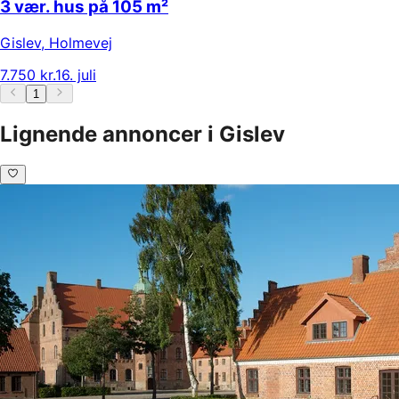
3 vær. hus på 105 m²
Gislev
,
Holmevej
7.750 kr.
16. juli
1
Lignende annoncer i Gislev