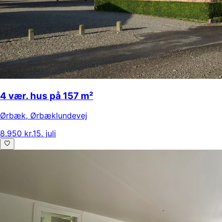
4 vær. hus på 157 m²
Ørbæk
,
Ørbæklundevej
8.950 kr.
15. juli