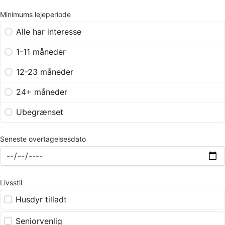
Minimums lejeperiode
Alle har interesse
1-11 måneder
12-23 måneder
24+ måneder
Ubegrænset
Seneste overtagelsesdato
Livsstil
Husdyr tilladt
Seniorvenlig