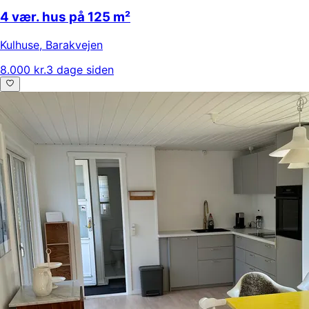
4 vær. hus på 125 m²
Kulhuse
,
Barakvejen
8.000 kr.
3 dage siden