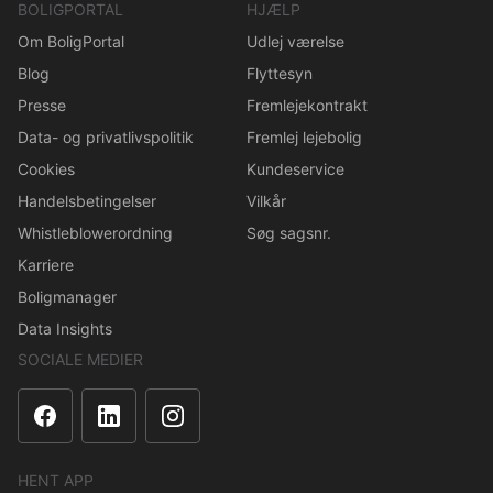
BOLIGPORTAL
HJÆLP
Om BoligPortal
Udlej værelse
Blog
Flyttesyn
Presse
Fremlejekontrakt
Data- og privatlivspolitik
Fremlej lejebolig
Cookies
Kundeservice
Handelsbetingelser
Vilkår
Whistleblowerordning
Søg sagsnr.
Karriere
Boligmanager
Data Insights
SOCIALE MEDIER
HENT APP