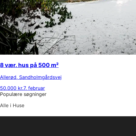
8 vær. hus på 500 m²
Allerød
,
Sandholmgårdsvej
50.000 kr.
7. februar
Populære søgninger
Alle i Huse