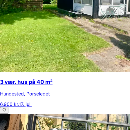
3 vær. hus på 40 m²
Hundested
,
Porseledet
6.900 kr.
17. juli