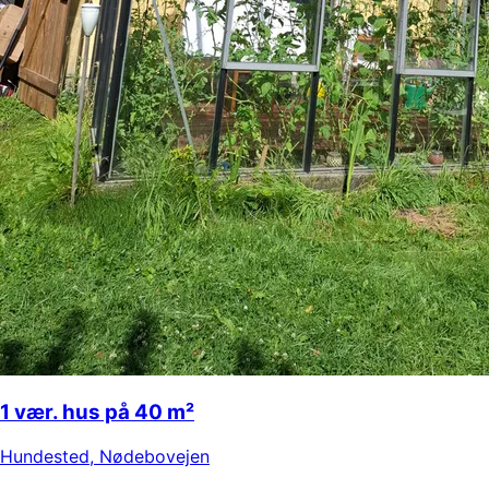
1 vær. hus på 40 m²
Hundested
,
Nødebovejen