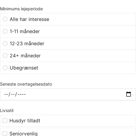
Minimums lejeperiode
Alle har interesse
1-11 måneder
12-23 måneder
24+ måneder
Ubegrænset
Seneste overtagelsesdato
Livsstil
Husdyr tilladt
Seniorvenlig