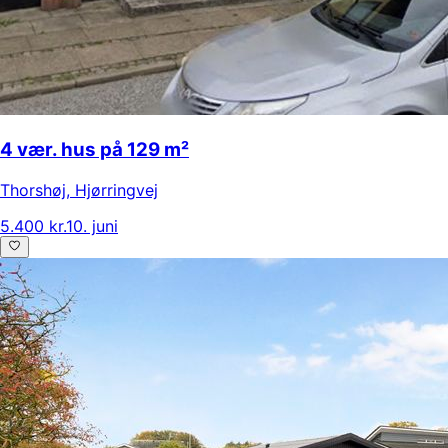
4 vær. hus på 129 m²
Thorshøj
,
Hjørringvej
5.400 kr.
10. juni