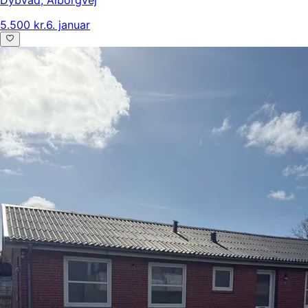
Dybvad
,
Ålborgvej
5.500 kr.
6. januar