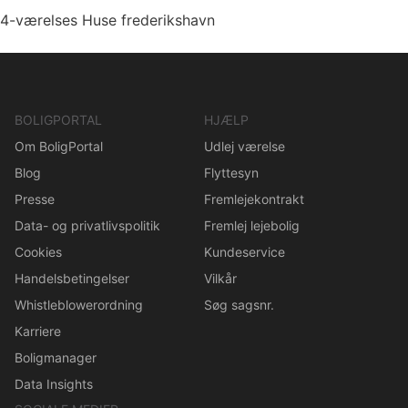
4-værelses Huse frederikshavn
BOLIGPORTAL
HJÆLP
Om BoligPortal
Udlej værelse
Blog
Flyttesyn
Presse
Fremlejekontrakt
Data- og privatlivspolitik
Fremlej lejebolig
Cookies
Kundeservice
Handelsbetingelser
Vilkår
Whistleblowerordning
Søg sagsnr.
Karriere
Boligmanager
Data Insights