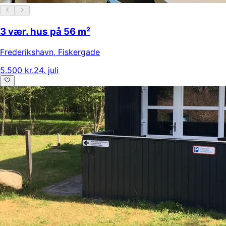
3 vær. hus på 56 m²
Frederikshavn
,
Fiskergade
5.500 kr.
24. juli