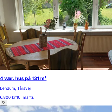
4 vær. hus på 131 m²
Lendum
,
Tårsvej
6.800 kr.
10. marts