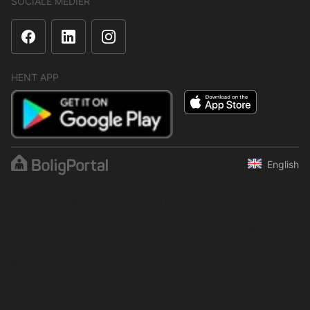
SOCIALE MEDIER
HENT APP
English
Indholdet er beskyttet i henhold til ophavsretsloven.
Regelmæssig, systematisk eller kontinuerlig indsamling,
opbevaring og enhver anden form for kompilering af data er ikke
tilladt uden udtrykkelig skriftlig tilladelse fra BoligPortal.
© 2001–2026 BoligPortal