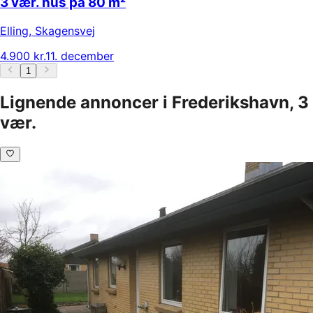
3 vær. hus på 80 m²
Elling
,
Skagensvej
4.900 kr.
11. december
1
Lignende annoncer i Frederikshavn, 3
vær.