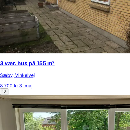
3 vær. hus på 155 m²
Sæby
,
Vinkelvej
8.700 kr.
3. maj