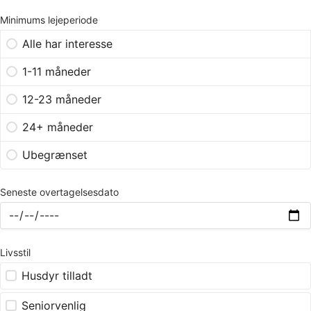
Minimums lejeperiode
Alle har interesse
1-11 måneder
12-23 måneder
24+ måneder
Ubegrænset
Seneste overtagelsesdato
Livsstil
Husdyr tilladt
Seniorvenlig