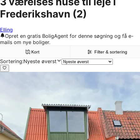
3 værelses huse til leje i
Frederikshavn
(2)
Elling
Opret en gratis BoligAgent for denne søgning og få e-
mails om nye boliger.
Kort
Filter & sortering
Sortering
:
Nyeste øverst