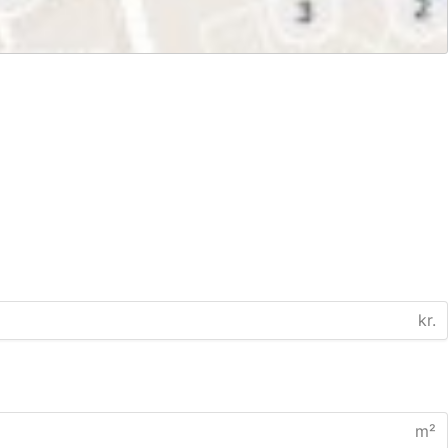
kr.
m²