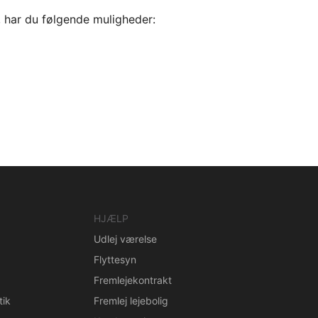
, har du følgende muligheder:
HJÆLP
Udlej værelse
Flyttesyn
Fremlejekontrakt
tik
Fremlej lejebolig