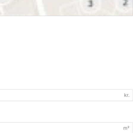
kr.
m²