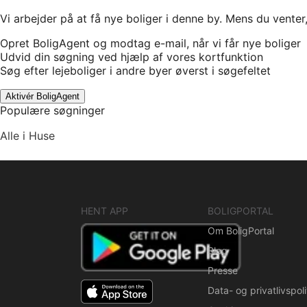
Vi arbejder på at få nye boliger i denne by. Mens du venter
Opret BoligAgent og modtag e-mail, når vi får nye boliger
Udvid din søgning ved hjælp af vores kortfunktion
Søg efter lejeboliger i andre byer øverst i søgefeltet
Aktivér BoligAgent
Populære søgninger
Alle i Huse
HENT APP
BOLIGPORTAL
Om BoligPortal
Blog
Presse
Data- og privatlivspoli