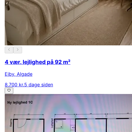
4 vær. lejlighed på 92 m²
Ejby
,
Algade
8.700 kr.
5 dage siden