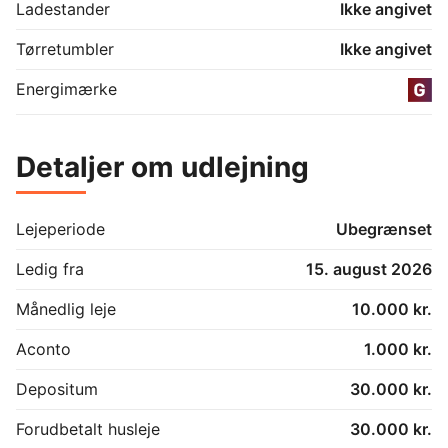
Ladestander
Ikke angivet
Stuehus og værksted opvarmes med pillefyr.

Tørretumbler
Ikke angivet
Grunden på hele 5898 kvm. indeholder dejlig have, 
hvor der er anlagt græs, træer og blomsterbede. Stor 
Energimærke
gårdsplads med perlesten. 

Det er tilladt at holde et par rolige husdyr.

Detaljer om udlejning
Udover den månedlige husleje på 10.000kr, betaler 
lejer aconto for vand/spildevand på 1.000 kr. 
månedligt til udlejer.

Lejeperiode
Ubegrænset
El betaler lejer direkte til udbyderen Energi Fyn. 

Ledig fra
15. august 2026
Udehus / Redskabsrum på 21 m2 og Drivhus er på 9 
Månedlig leje
10.000 kr.
m2.
Aconto
1.000 kr.
Depositum
30.000 kr.
Forudbetalt husleje
30.000 kr.