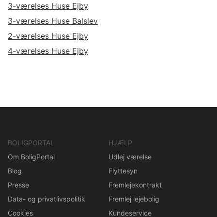
3-værelses Huse Ejby
3-værelses Huse Balslev
2-værelses Huse Ejby
4-værelses Huse Ejby
BOLIGPORTAL
HJÆLP
Om BoligPortal
Udlej værelse
Blog
Flyttesyn
Presse
Fremlejekontrakt
Data- og privatlivspolitik
Fremlej lejebolig
Cookies
Kundeservice