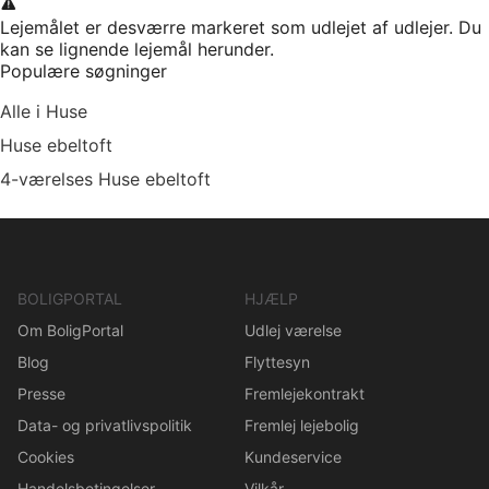
Lejemålet er desværre markeret som udlejet af udlejer. Du
kan se lignende lejemål herunder.
Populære søgninger
Alle i Huse
Huse ebeltoft
4-værelses Huse ebeltoft
BOLIGPORTAL
HJÆLP
Om BoligPortal
Udlej værelse
Blog
Flyttesyn
Presse
Fremlejekontrakt
Data- og privatlivspolitik
Fremlej lejebolig
Cookies
Kundeservice
Handelsbetingelser
Vilkår