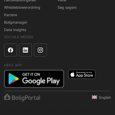
Whistleblowerordning
Søg sagsnr.
Karriere
Boligmanager
Data Insights
SOCIALE MEDIER
HENT APP
English
Indholdet er beskyttet i henhold til ophavsretsloven.