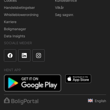
Cookies
Kundeservice
Handelsbetingelser
Vilkår
Whistleblowerordning
Søg sagsnr.
Karriere
Boligmanager
Data Insights
SOCIALE MEDIER
HENT APP
English