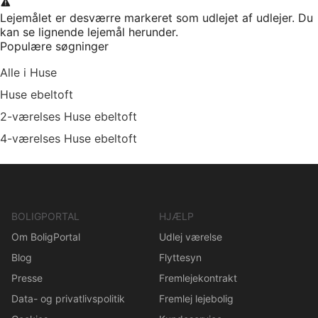
Lejemålet er desværre markeret som udlejet af udlejer. Du
kan se lignende lejemål herunder.
Populære søgninger
Alle i Huse
Huse ebeltoft
2-værelses Huse ebeltoft
4-værelses Huse ebeltoft
BOLIGPORTAL
HJÆLP
Om BoligPortal
Udlej værelse
Blog
Flyttesyn
Presse
Fremlejekontrakt
Data- og privatlivspolitik
Fremlej lejebolig