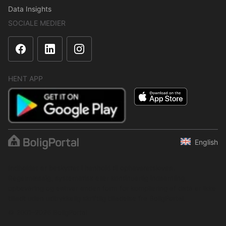
Data Insights
SOCIALE MEDIER
HENT APP
English
Indholdet er beskyttet i henhold til ophavsretsloven.
Regelmæssig, systematisk eller kontinuerlig indsamling,
opbevaring og enhver anden form for kompilering af data er ikke
tilladt uden udtrykkelig skriftlig tilladelse fra BoligPortal.
© 2001–2026 BoligPortal