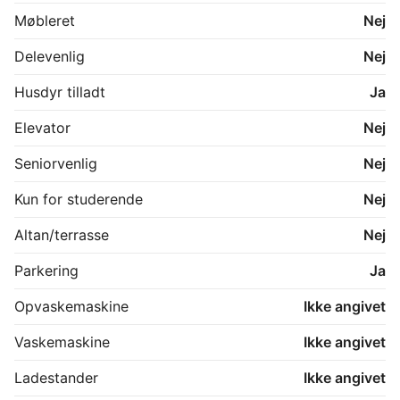
Møbleret
Nej
Husleje 5000 kr om måned plus forbrug

Delevenlig
Nej
Husdyr tilladt
Ja
3 måneders indskud, indskud kan der snakkes om med 
Elevator
Nej
Seniorvenlig
Nej
Kun for studerende
Nej
Altan/terrasse
Nej
Parkering
Ja
Opvaskemaskine
Ikke angivet
Vaskemaskine
Ikke angivet
Ladestander
Ikke angivet