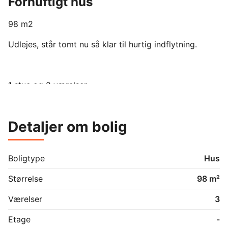
Fornuftigt hus
98 m2

Udlejes, står tomt nu så klar til hurtig indflytning. 

1 stue og 2 værelser

Detaljer om bolig
Kan laves et 3 værelse hvis det ønskes, men så bliver 
stuen det mindre.

Boligtype
Hus
Der tilhøre en bilgarage

Størrelse
98 m²
Værelser
3
Fjernvarme

Etage
-