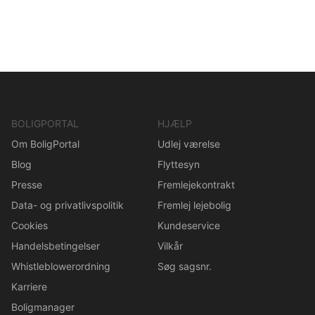
BOLIGPORTAL
HJÆLP
Om BoligPortal
Udlej værelse
Blog
Flyttesyn
Presse
Fremlejekontrakt
Data- og privatlivspolitik
Fremlej lejebolig
Cookies
Kundeservice
Handelsbetingelser
Vilkår
Whistleblowerordning
Søg sagsnr.
Karriere
Boligmanager