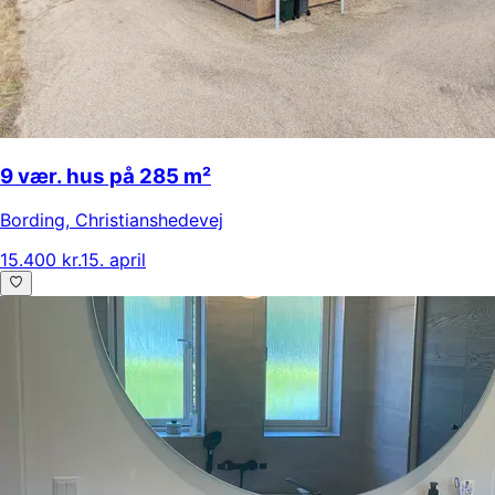
9 vær. hus på 285 m²
Bording
,
Christianshedevej
15.400 kr.
15. april