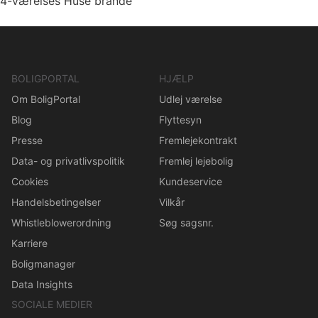
4-værelses Huse brande
BOLIGPORTAL
HJÆLP
Om BoligPortal
Udlej værelse
Blog
Flyttesyn
Presse
Fremlejekontrakt
Data- og privatlivspolitik
Fremlej lejebolig
Cookies
Kundeservice
Handelsbetingelser
Vilkår
Whistleblowerordning
Søg sagsnr.
Karriere
Boligmanager
Data Insights
SOCIALE MEDIER