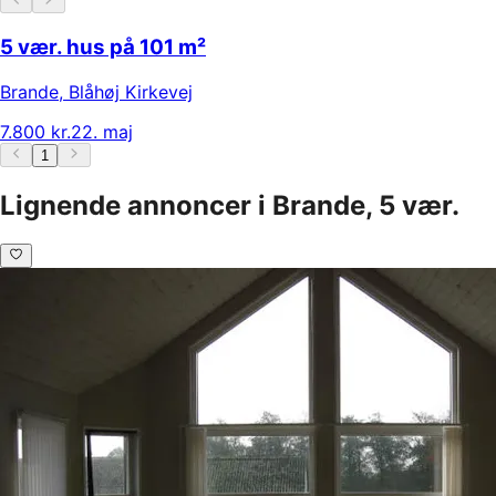
5 vær. hus på 101 m²
Brande
,
Blåhøj Kirkevej
7.800 kr.
22. maj
1
Lignende annoncer i Brande, 5 vær.