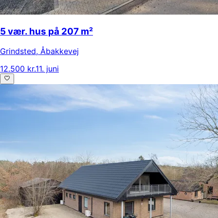
5 vær. hus på 207 m²
Grindsted
,
Åbakkevej
12.500 kr.
11. juni