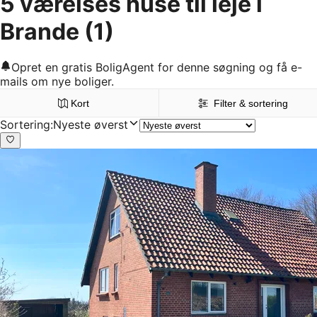
5 værelses huse til leje i
Brande
(1)
Opret en gratis BoligAgent for denne søgning og få e-
mails om nye boliger.
Kort
Filter & sortering
Sortering
:
Nyeste øverst