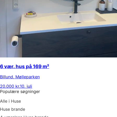
6 vær. hus på 169 m²
Billund
,
Mølleparken
20.000 kr.
10. juli
Populære søgninger
Alle i Huse
Huse brande