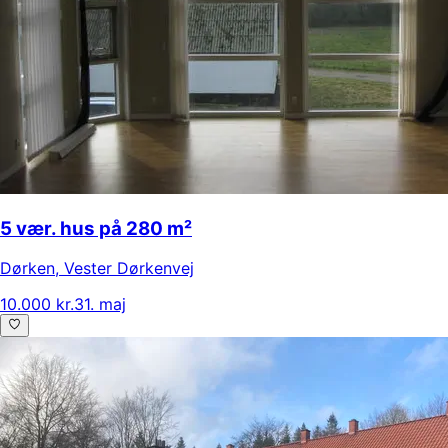
5 vær. hus på 280 m²
Dørken
,
Vester Dørkenvej
10.000 kr.
31. maj