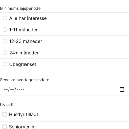
Minimums lejeperiode
Alle har interesse
1-11 måneder
12-23 måneder
24+ måneder
Ubegrænset
Seneste overtagelsesdato
Livsstil
Husdyr tilladt
Seniorvenlig