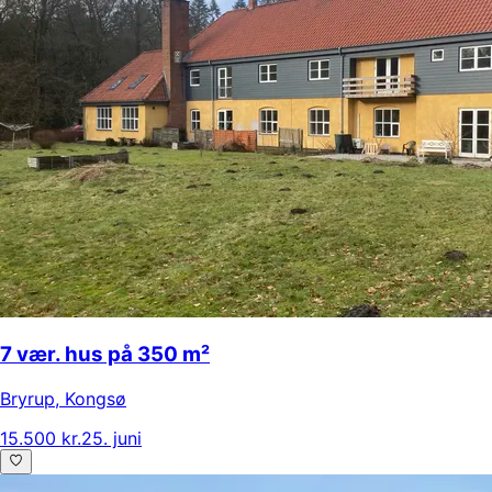
7 vær. hus på 350 m²
Bryrup
,
Kongsø
15.500 kr.
25. juni