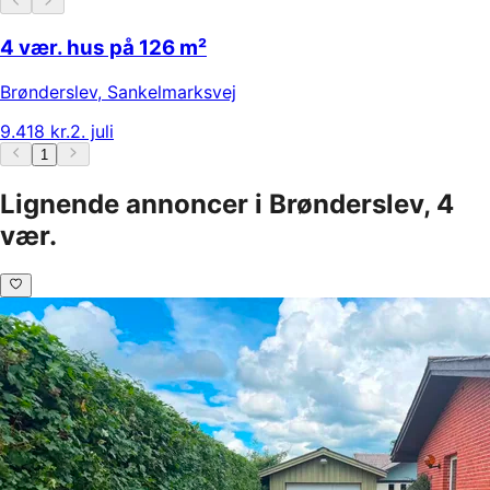
4 vær. hus på 126 m²
Brønderslev
,
Sankelmarksvej
9.418 kr.
2. juli
1
Lignende annoncer i Brønderslev, 4
vær.