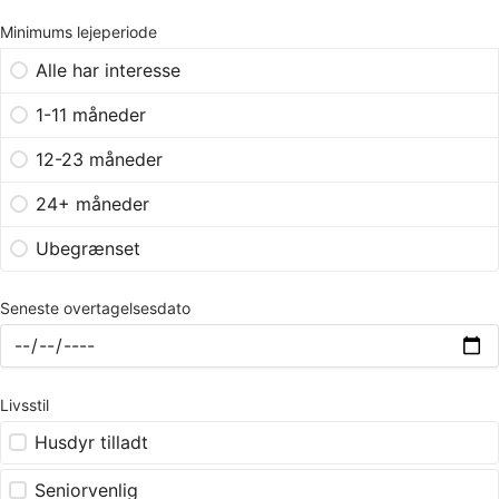
Minimums lejeperiode
Alle har interesse
1-11 måneder
12-23 måneder
24+ måneder
Ubegrænset
Seneste overtagelsesdato
Livsstil
Husdyr tilladt
Seniorvenlig