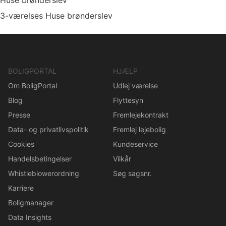
Huse brønderslev
3-værelses Huse brønderslev
BOLIGPORTAL
HJÆLP
Om BoligPortal
Udlej værelse
Blog
Flyttesyn
Presse
Fremlejekontrakt
Data- og privatlivspolitik
Fremlej lejebolig
Cookies
Kundeservice
Handelsbetingelser
Vilkår
Whistleblowerordning
Søg sagsnr.
Karriere
Boligmanager
Data Insights