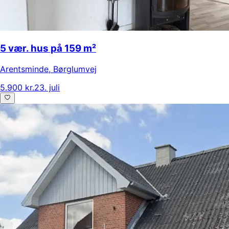
5 vær. hus på 159 m²
Arentsminde
,
Børglumvej
5.900 kr.
23. juli