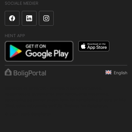
SOCIALE MEDIER
HENT APP
English
Indholdet er beskyttet i henhold til ophavsretsloven.
Regelmæssig, systematisk eller kontinuerlig indsamling,
opbevaring og enhver anden form for kompilering af data er ikke
tilladt uden udtrykkelig skriftlig tilladelse fra BoligPortal.
© 2001–2026 BoligPortal