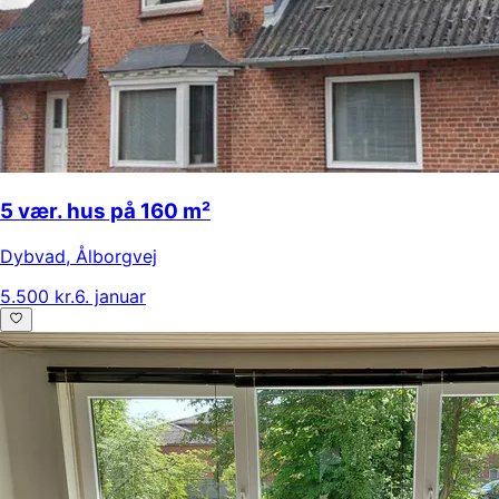
5 vær. hus på 160 m²
Dybvad
,
Ålborgvej
5.500 kr.
6. januar