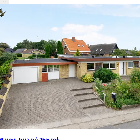
6 vær. hus på 155 m²