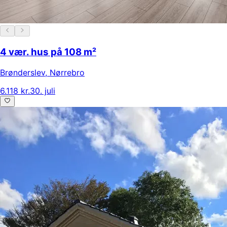
4 vær. hus på 108 m²
Brønderslev
,
Nørrebro
6.118 kr.
30. juli