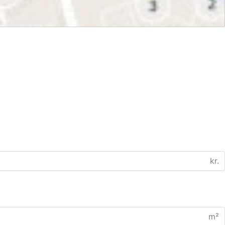
kr.
m²